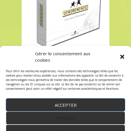
Gérer le consentement aux
Jarnac à Paris chez Robin des Jeux
cookies
Jarnac à Paris chez Robin des Jeux
Pour offrir les meilleures expériences, nous utilisons des technologies telles que les
Les commentaires et les trackbacks sont
cookies pour stocker et/ou accéder aux informations des appareils. Le fait de consentir à
ces technologies nous permettra de traiter des données telles que le comportement de
fermés.
navigation ou les ID uniques sur ce site. Le fait de ne pas consentir ou de retirer son
consentement peut avoir un effet négatif sur certaines caractéristiques et fonctions.
ACCEPTER
REFUSER
WordPress
by:
Robin des Jeux
&
fruitfulcode
-
Copyright © 2023 robindesjeux.com -
Mentions
légales
-
Conditions Générales de Vente
-
Politique