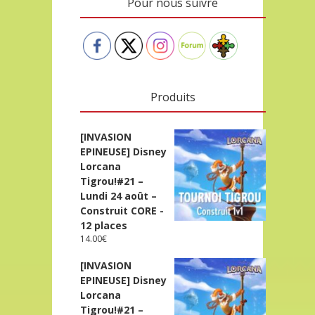
Pour nous suivre
Produits
[INVASION
EPINEUSE] Disney
Lorcana
Tigrou!#21 –
Lundi 24 août –
Construit CORE -
12 places
14.00
€
[INVASION
EPINEUSE] Disney
Lorcana
Tigrou!#21 –