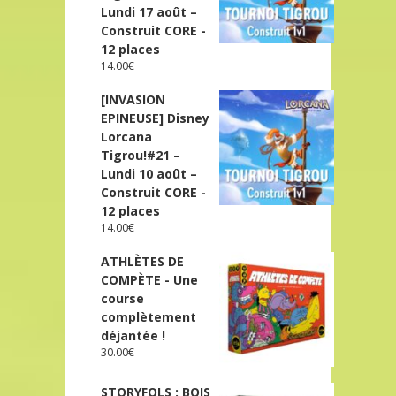
Lundi 17 août –
Construit CORE -
12 places
14.00
€
[INVASION
EPINEUSE] Disney
Lorcana
Tigrou!#21 –
Lundi 10 août –
Construit CORE -
12 places
14.00
€
ATHLÈTES DE
COMPÈTE - Une
course
complètement
déjantée !
30.00
€
STORYFOLS : BOIS