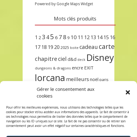
Powered by Google Maps Widget
Mots clés produits
5
3
7
8
4
10
1
11
12
13
14
15
16
2
6
9
carte
cadeau
17
18
19
20
2025
boite
Disney
chapitre
ciel
d&d
deck
encre
EXIT
dungeons & dragons
lorcana
meilleurs
noël
paris
set
Gérer le consentement aux
protège
précommande
sleeve
cookies
unlock
étincelant
ursula
terre
trois
Pour offrir les meilleures expériences, nous utilisons des technologies telles que les
cookies pour stocker et/ou accéder aux informations des appareils. Le fait de consentir à
Recherche
ces technologies nous permettra de traiter des données telles que le comportement de
navigation ou les ID uniques sur ce site. Le fait de ne pas consentir ou de retirer son
consentement peut avoir un effet négatif sur certaines caractéristiques et fonctions.