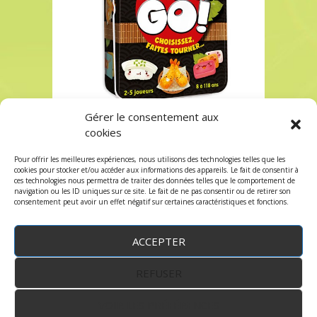
Gérer le consentement aux
Sushi Go à Paris chez Robin des Jeux
cookies
Sushi Go à Paris chez Robin des Jeux
Pour offrir les meilleures expériences, nous utilisons des technologies telles que les
Les commentaires et les trackbacks sont
cookies pour stocker et/ou accéder aux informations des appareils. Le fait de consentir à
ces technologies nous permettra de traiter des données telles que le comportement de
fermés.
navigation ou les ID uniques sur ce site. Le fait de ne pas consentir ou de retirer son
consentement peut avoir un effet négatif sur certaines caractéristiques et fonctions.
ACCEPTER
REFUSER
WordPress
by:
Robin des Jeux
&
fruitfulcode
-
Copyright © 2023 robindesjeux.com -
Mentions
légales
-
Conditions Générales de Vente
-
Politique
VOIR LES PRÉFÉRENCES
de confidentialité