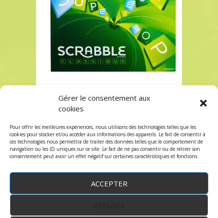
Gérer le consentement aux
Acheter Scrabble à Paris chez Robin des Jeux
cookies
Acheter Scrabble à Paris chez Robin des Jeux
Pour offrir les meilleures expériences, nous utilisons des technologies telles que les
Les commentaires et les trackbacks sont
cookies pour stocker et/ou accéder aux informations des appareils. Le fait de consentir à
ces technologies nous permettra de traiter des données telles que le comportement de
fermés.
navigation ou les ID uniques sur ce site. Le fait de ne pas consentir ou de retirer son
consentement peut avoir un effet négatif sur certaines caractéristiques et fonctions.
ACCEPTER
REFUSER
WordPress
by:
Robin des Jeux
&
fruitfulcode
-
Copyright © 2023 robindesjeux.com -
Mentions