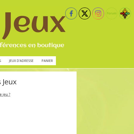
S
JEUX D’ADRESSE
PANIER
s Jeux
e jeu ?