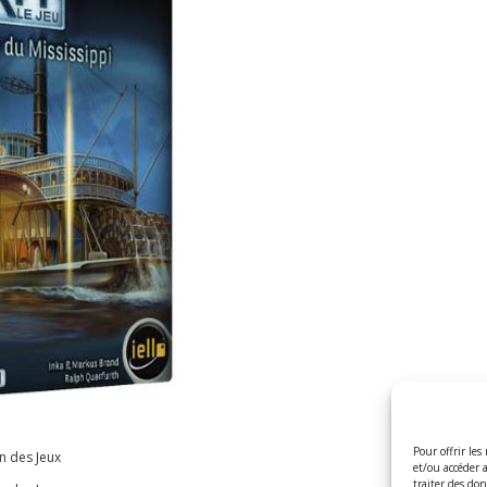
Pour offrir les
in des Jeux
et/ou accéder 
traiter des do