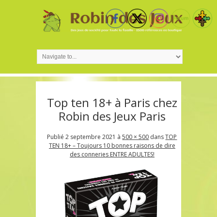
Top ten 18+ à Paris chez
Robin des Jeux Paris
Publié
2 septembre 2021
à
500 × 500
dans
TOP
TEN 18+ – Toujours 10 bonnes raisons de dire
des conneries ENTRE ADULTES!