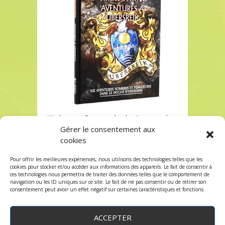
Warhammer Fantasy role-play Aventures à
ubersreik à Paris chez Robin des Jeux
Gérer le consentement aux
cookies
Warhammer Fantasy role-play Aventures à
ubersreik à Paris chez Robin des Jeux
Pour offrir les meilleures expériences, nous utilisons des technologies telles que les
Les commentaires et les trackbacks sont
cookies pour stocker et/ou accéder aux informations des appareils. Le fait de consentir à
ces technologies nous permettra de traiter des données telles que le comportement de
fermés.
navigation ou les ID uniques sur ce site. Le fait de ne pas consentir ou de retirer son
consentement peut avoir un effet négatif sur certaines caractéristiques et fonctions.
ACCEPTER