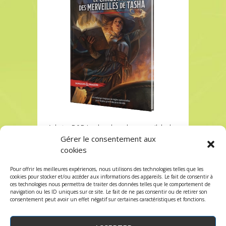
Acheter D&D Le chaudron des merveilels de
Tasha chez Robin des Jeux à Paris
Gérer le consentement aux
cookies
Acheter D&D Le chaudron des merveilels de
Tasha chez Robin des Jeux à Paris
Pour offrir les meilleures expériences, nous utilisons des technologies telles que les
Les commentaires et les trackbacks sont
cookies pour stocker et/ou accéder aux informations des appareils. Le fait de consentir à
ces technologies nous permettra de traiter des données telles que le comportement de
fermés.
navigation ou les ID uniques sur ce site. Le fait de ne pas consentir ou de retirer son
consentement peut avoir un effet négatif sur certaines caractéristiques et fonctions.