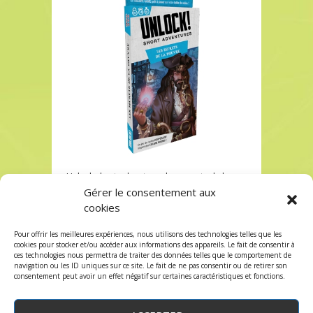
Unlock short adventures les secrets de la
pieuvre chez Robin des Jeux à Paris
Gérer le consentement aux
cookies
Unlock short adventures les secrets de la
pieuvre chez Robin des Jeux à Paris
Pour offrir les meilleures expériences, nous utilisons des technologies telles que les
Les commentaires et les trackbacks sont
cookies pour stocker et/ou accéder aux informations des appareils. Le fait de consentir à
ces technologies nous permettra de traiter des données telles que le comportement de
fermés.
navigation ou les ID uniques sur ce site. Le fait de ne pas consentir ou de retirer son
consentement peut avoir un effet négatif sur certaines caractéristiques et fonctions.