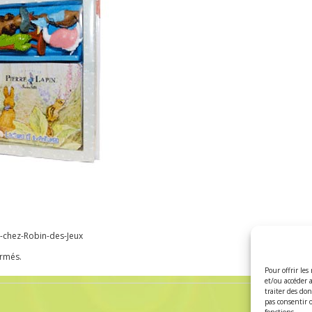
s-chez-Robin-des-Jeux
ermés.
Pour offrir les
et/ou accéder 
traiter des do
pas consentir 