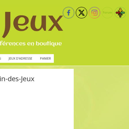
S
JEUX D’ADRESSE
PANIER
in-des-Jeux