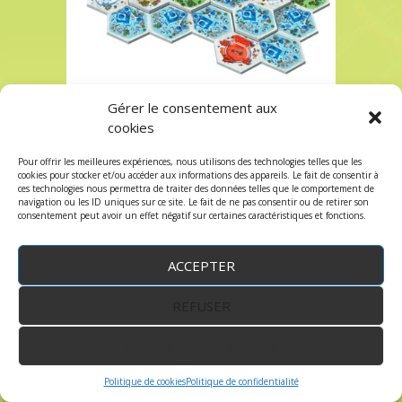
Gérer le consentement aux
akropolis 2 à Paris chez Robin des Jeux
cookies
Les commentaires et les trackbacks sont
fermés.
Pour offrir les meilleures expériences, nous utilisons des technologies telles que les
cookies pour stocker et/ou accéder aux informations des appareils. Le fait de consentir à
ces technologies nous permettra de traiter des données telles que le comportement de
navigation ou les ID uniques sur ce site. Le fait de ne pas consentir ou de retirer son
consentement peut avoir un effet négatif sur certaines caractéristiques et fonctions.
ACCEPTER
WordPress
by:
Robin des Jeux
&
fruitfulcode
-
Copyright © 2023 robindesjeux.com -
Mentions
légales
-
Conditions Générales de Vente
-
Politique
REFUSER
de confidentialité
VOIR LES PRÉFÉRENCES
Politique de cookies
Politique de confidentialité