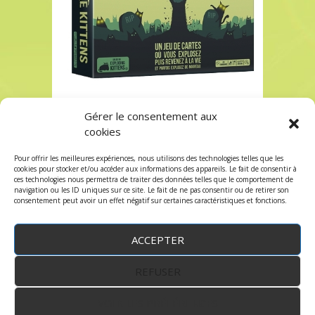
Gérer le consentement aux
ZOMBIE KITTENS à Paris chez Robin des Jeux
cookies
ZOMBIE KITTENS à Paris chez Robin des Jeux
Pour offrir les meilleures expériences, nous utilisons des technologies telles que les
Les commentaires et les trackbacks sont
cookies pour stocker et/ou accéder aux informations des appareils. Le fait de consentir à
ces technologies nous permettra de traiter des données telles que le comportement de
fermés.
navigation ou les ID uniques sur ce site. Le fait de ne pas consentir ou de retirer son
consentement peut avoir un effet négatif sur certaines caractéristiques et fonctions.
ACCEPTER
REFUSER
WordPress
by:
Robin des Jeux
&
fruitfulcode
-
Copyright © 2023 robindesjeux.com -
Mentions
légales
-
Conditions Générales de Vente
-
Politique
VOIR LES PRÉFÉRENCES
de confidentialité