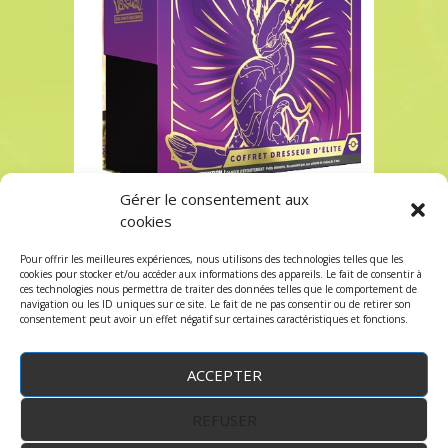
Gérer le consentement aux
cookies
POKEMON ETB Ecarlate et Violet 1 à Paris chez
Robin des Jeux
Pour offrir les meilleures expériences, nous utilisons des technologies telles que les
Les commentaires et les trackbacks sont
cookies pour stocker et/ou accéder aux informations des appareils. Le fait de consentir à
ces technologies nous permettra de traiter des données telles que le comportement de
fermés.
navigation ou les ID uniques sur ce site. Le fait de ne pas consentir ou de retirer son
consentement peut avoir un effet négatif sur certaines caractéristiques et fonctions.
ACCEPTER
REFUSER
WordPress
by:
Robin des Jeux
&
fruitfulcode
-
Copyright © 2023 robindesjeux.com -
Mentions