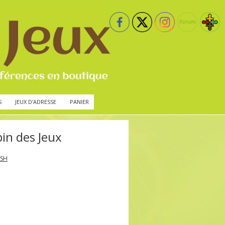
S
JEUX D’ADRESSE
PANIER
in des Jeux
ISH