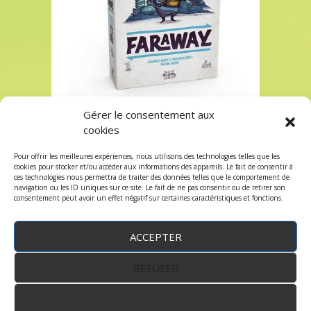
Gérer le consentement aux
FARAWAY à Paris chez Robin des Jeux
cookies
FARAWAY à Paris chez Robin des Jeux
Pour offrir les meilleures expériences, nous utilisons des technologies telles que les
Les commentaires et les trackbacks sont
cookies pour stocker et/ou accéder aux informations des appareils. Le fait de consentir à
ces technologies nous permettra de traiter des données telles que le comportement de
fermés.
navigation ou les ID uniques sur ce site. Le fait de ne pas consentir ou de retirer son
consentement peut avoir un effet négatif sur certaines caractéristiques et fonctions.
ACCEPTER
REFUSER
WordPress
by:
Robin des Jeux
&
fruitfulcode
-
Copyright © 2023 robindesjeux.com -
Mentions
légales
-
Conditions Générales de Vente
-
Politique
VOIR LES PRÉFÉRENCES
de confidentialité