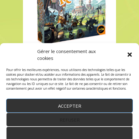
Gérer le consentement aux
Bunny Kingdom à Paris chez Robin des Jeux
cookies
Bunny Kingdom à Paris chez Robin des Jeux
Pour offrir les meilleures expériences, nous utilisons des technologies telles que les
Les commentaires et les trackbacks sont
cookies pour stocker et/ou accéder aux informations des appareils. Le fait de consentir à
ces technologies nous permettra de traiter des données telles que le comportement de
fermés.
navigation ou les ID uniques sur ce site. Le fait de ne pas consentir ou de retirer son
consentement peut avoir un effet négatif sur certaines caractéristiques et fonctions.
ACCEPTER
REFUSER
WordPress
by:
Robin des Jeux
&
fruitfulcode
-
Copyright © 2023 robindesjeux.com -
Mentions
légales
-
Conditions Générales de Vente
-
Politique
VOIR LES PRÉFÉRENCES
de confidentialité