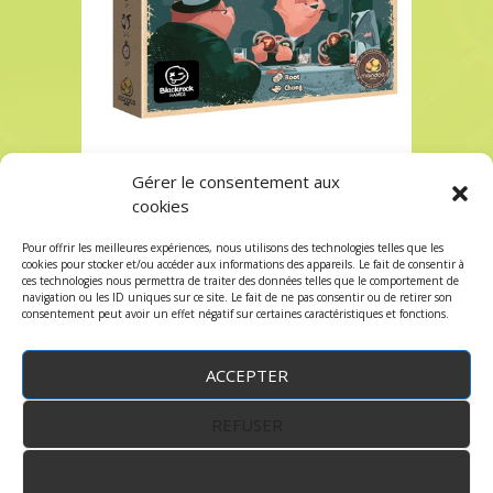
Gérer le consentement aux
12 CHIP TRICK à Paris chez Robin des Jeux
cookies
12 CHIP TRICK à Paris chez Robin des Jeux
Pour offrir les meilleures expériences, nous utilisons des technologies telles que les
Les commentaires et les trackbacks sont
cookies pour stocker et/ou accéder aux informations des appareils. Le fait de consentir à
ces technologies nous permettra de traiter des données telles que le comportement de
fermés.
navigation ou les ID uniques sur ce site. Le fait de ne pas consentir ou de retirer son
consentement peut avoir un effet négatif sur certaines caractéristiques et fonctions.
ACCEPTER
REFUSER
WordPress
by:
Robin des Jeux
&
fruitfulcode
-
Copyright © 2023 robindesjeux.com -
Mentions
légales
-
Conditions Générales de Vente
-
Politique
VOIR LES PRÉFÉRENCES
de confidentialité