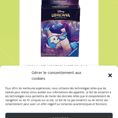
LORCANA SET 4 PROTEGE CARTE GENIE à Paris
chez Robin des Jeux
Gérer le consentement aux
cookies
LORCANA SET 4 PROTEGE CARTE GENIE à Paris
chez Robin des Jeux
Pour offrir les meilleures expériences, nous utilisons des technologies telles que les
Les commentaires et les trackbacks sont
cookies pour stocker et/ou accéder aux informations des appareils. Le fait de consentir à
ces technologies nous permettra de traiter des données telles que le comportement de
fermés.
navigation ou les ID uniques sur ce site. Le fait de ne pas consentir ou de retirer son
consentement peut avoir un effet négatif sur certaines caractéristiques et fonctions.