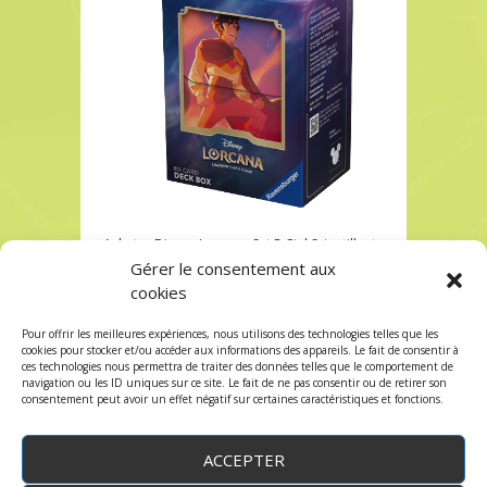
Acheter Disney Lorcana Set 5 Ciel Scientillant
Deckbox Boite Aladdin
Gérer le consentement aux
cookies
Acheter Disney Lorcana Set 5 Ciel Scientillant
Deckbox Boite Aladdin
Pour offrir les meilleures expériences, nous utilisons des technologies telles que les
Les commentaires et les trackbacks sont
cookies pour stocker et/ou accéder aux informations des appareils. Le fait de consentir à
ces technologies nous permettra de traiter des données telles que le comportement de
fermés.
navigation ou les ID uniques sur ce site. Le fait de ne pas consentir ou de retirer son
consentement peut avoir un effet négatif sur certaines caractéristiques et fonctions.
ACCEPTER