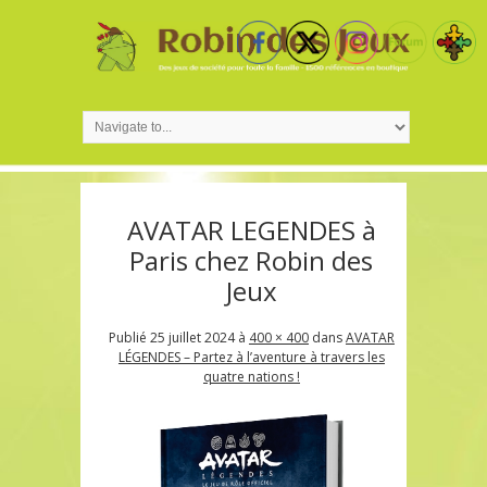
AVATAR LEGENDES à
Paris chez Robin des
Jeux
Publié
25 juillet 2024
à
400 × 400
dans
AVATAR
LÉGENDES – Partez à l’aventure à travers les
quatre nations !