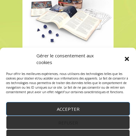
Gérer le consentement aux
Les Dragons de l’île aux tempêtes
cookies
Les Dragons de l’île aux tempêtes
Pour offrir les meilleures expériences, nous utilisons des technologies telles que les
Les commentaires et les trackbacks sont
cookies pour stocker et/ou accéder aux informations des appareils. Le fait de consentir à
ces technologies nous permettra de traiter des données telles que le comportement de
fermés.
navigation ou les ID uniques sur ce site. Le fait de ne pas consentir ou de retirer son
consentement peut avoir un effet négatif sur certaines caractéristiques et fonctions.
ACCEPTER
REFUSER
WordPress
by:
Robin des Jeux
&
fruitfulcode
-
Copyright © 2023 robindesjeux.com -
Mentions
légales
-
Conditions Générales de Vente
-
Politique