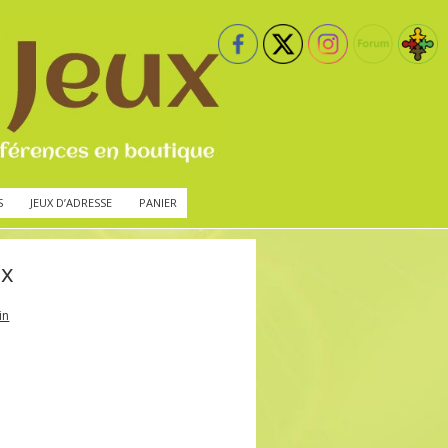
S
JEUX D’ADRESSE
PANIER
ux
in