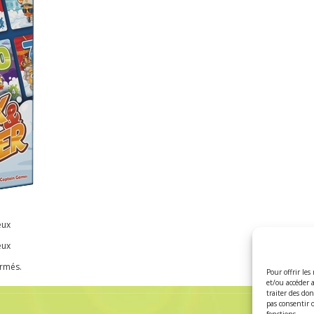
eux
eux
ermés.
Pour offrir les
et/ou accéder 
traiter des do
pas consentir 