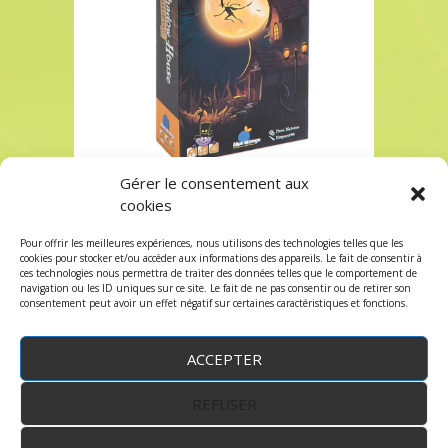
Gérer le consentement aux
SHADOW HOUSE à Paris chez Robin des Jeux
cookies
SHADOW HOUSE à Paris chez Robin des Jeux
Pour offrir les meilleures expériences, nous utilisons des technologies telles que les
Les commentaires et les trackbacks sont
cookies pour stocker et/ou accéder aux informations des appareils. Le fait de consentir à
ces technologies nous permettra de traiter des données telles que le comportement de
fermés.
navigation ou les ID uniques sur ce site. Le fait de ne pas consentir ou de retirer son
consentement peut avoir un effet négatif sur certaines caractéristiques et fonctions.
ACCEPTER
REFUSER
WordPress
by:
Robin des Jeux
&
fruitfulcode
-
Copyright © 2023 robindesjeux.com -
Mentions
légales
-
Conditions Générales de Vente
-
Politique