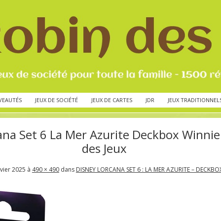
VEAUTÉS
JEUX DE SOCIÉTÉ
JEUX DE CARTES
JDR
JEUX TRADITIONNEL
ana Set 6 La Mer Azurite Deckbox Winnie 
des Jeux
nvier 2025
à
490 × 490
dans
DISNEY LORCANA SET 6 : LA MER AZURITE – DECKBO