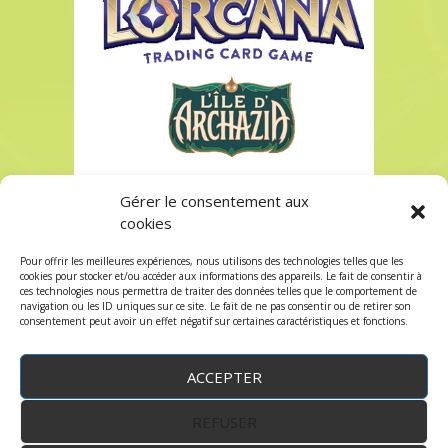
Gérer le consentement aux
Lorcana Booster chapitre 7
cookies
Lorcana Booster chapitre 7
Pour offrir les meilleures expériences, nous utilisons des technologies telles que les
Les commentaires et les trackbacks sont
cookies pour stocker et/ou accéder aux informations des appareils. Le fait de consentir à
ces technologies nous permettra de traiter des données telles que le comportement de
fermés.
navigation ou les ID uniques sur ce site. Le fait de ne pas consentir ou de retirer son
consentement peut avoir un effet négatif sur certaines caractéristiques et fonctions.
ACCEPTER
REFUSER
WordPress
by:
Robin des Jeux
&
fruitfulcode
-
Copyright © 2023 robindesjeux.com -
Mentions