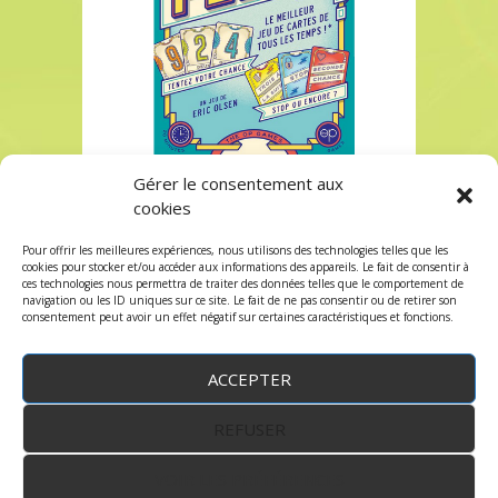
Gérer le consentement aux
Acheter FLIP 7 chez Robin des Jeux à Paris
cookies
Acheter FLIP 7 chez Robin des Jeux à Paris
Pour offrir les meilleures expériences, nous utilisons des technologies telles que les
Les commentaires et les trackbacks sont
cookies pour stocker et/ou accéder aux informations des appareils. Le fait de consentir à
ces technologies nous permettra de traiter des données telles que le comportement de
fermés.
navigation ou les ID uniques sur ce site. Le fait de ne pas consentir ou de retirer son
consentement peut avoir un effet négatif sur certaines caractéristiques et fonctions.
ACCEPTER
REFUSER
WordPress
by:
Robin des Jeux
&
fruitfulcode
-
Copyright © 2023 robindesjeux.com -
Mentions
légales
-
Conditions Générales de Vente
-
Politique
VOIR LES PRÉFÉRENCES
de confidentialité