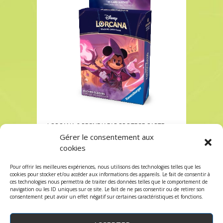
LORCANA 8 REGNE JAFAR PROTEGE CARTE
MICKEY à Paris chez Robin des Jeux
Gérer le consentement aux
cookies
LORCANA 8 REGNE JAFAR PROTEGE CARTE
MICKEY à Paris chez Robin des Jeux
Pour offrir les meilleures expériences, nous utilisons des technologies telles que les
Les commentaires et les trackbacks sont
cookies pour stocker et/ou accéder aux informations des appareils. Le fait de consentir à
ces technologies nous permettra de traiter des données telles que le comportement de
fermés.
navigation ou les ID uniques sur ce site. Le fait de ne pas consentir ou de retirer son
consentement peut avoir un effet négatif sur certaines caractéristiques et fonctions.