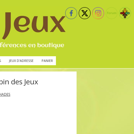
S
JEUX D’ADRESSE
PANIER
in des Jeux
 HADES