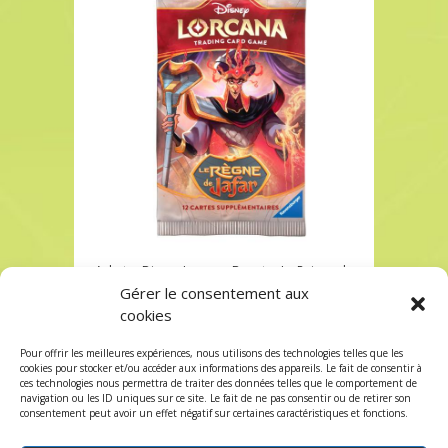
Acheter Disney Lorcana Booster Le Reigne de
Jafar à Paris chez Robin des Jeux
Gérer le consentement aux
cookies
Acheter Disney Lorcana Booster Le Reigne de
Jafar à Paris chez Robin des Jeux
Pour offrir les meilleures expériences, nous utilisons des technologies telles que les
Les commentaires et les trackbacks sont
cookies pour stocker et/ou accéder aux informations des appareils. Le fait de consentir à
ces technologies nous permettra de traiter des données telles que le comportement de
fermés.
navigation ou les ID uniques sur ce site. Le fait de ne pas consentir ou de retirer son
consentement peut avoir un effet négatif sur certaines caractéristiques et fonctions.