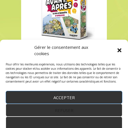
Gérer le consentement aux
AVANT APRES à Paris chez Robin des Jeux
cookies
AVANT APRES à Paris chez Robin des Jeux
Pour offrir les meilleures expériences, nous utilisons des technologies telles que les
Les commentaires et les trackbacks sont
cookies pour stocker et/ou accéder aux informations des appareils. Le fait de consentir à
ces technologies nous permettra de traiter des données telles que le comportement de
fermés.
navigation ou les ID uniques sur ce site. Le fait de ne pas consentir ou de retirer son
consentement peut avoir un effet négatif sur certaines caractéristiques et fonctions.
ACCEPTER
REFUSER
WordPress
by:
Robin des Jeux
&
fruitfulcode
-
Copyright © 2023 robindesjeux.com -
Mentions
légales
-
Conditions Générales de Vente
-
Politique
VOIR LES PRÉFÉRENCES
de confidentialité