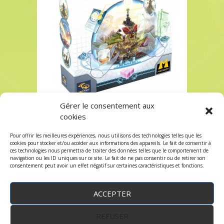
Gérer le consentement aux
Acheter Civolution à Paris chez Robin des Jeux
cookies
Acheter Civolution à Paris chez Robin des Jeux
Pour offrir les meilleures expériences, nous utilisons des technologies telles que les
Les commentaires et les trackbacks sont
cookies pour stocker et/ou accéder aux informations des appareils. Le fait de consentir à
ces technologies nous permettra de traiter des données telles que le comportement de
fermés.
navigation ou les ID uniques sur ce site. Le fait de ne pas consentir ou de retirer son
consentement peut avoir un effet négatif sur certaines caractéristiques et fonctions.
ACCEPTER
REFUSER
WordPress
by:
Robin des Jeux
&
fruitfulcode
-