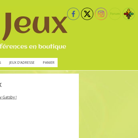
S
JEUX D’ADRESSE
PANIER
x
y Gatsby !