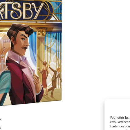
Pour offrir les
x
et/ou accéder 
traiter des do
x