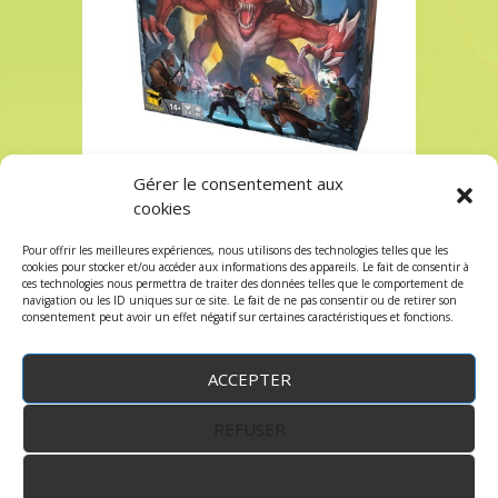
Gérer le consentement aux
AEONS’S END à Paris chez Robin des Jeux
cookies
AEONS’S END à Paris chez Robin des Jeux
Pour offrir les meilleures expériences, nous utilisons des technologies telles que les
Les commentaires et les trackbacks sont
cookies pour stocker et/ou accéder aux informations des appareils. Le fait de consentir à
ces technologies nous permettra de traiter des données telles que le comportement de
fermés.
navigation ou les ID uniques sur ce site. Le fait de ne pas consentir ou de retirer son
consentement peut avoir un effet négatif sur certaines caractéristiques et fonctions.
ACCEPTER
REFUSER
WordPress
by:
Robin des Jeux
&
fruitfulcode
-
Copyright © 2023 robindesjeux.com -
Mentions
légales
-
Conditions Générales de Vente
-
Politique
VOIR LES PRÉFÉRENCES
de confidentialité