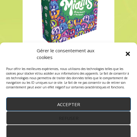
Gérer le consentement aux
Acheter MIAMS à paris chez Robin des Jeux
cookies
Acheter MIAMS à paris chez Robin des Jeux
Pour offrir les meilleures expériences, nous utilisons des technologies telles que les
Les commentaires et les trackbacks sont
cookies pour stocker et/ou accéder aux informations des appareils. Le fait de consentir à
ces technologies nous permettra de traiter des données telles que le comportement de
fermés.
navigation ou les ID uniques sur ce site. Le fait de ne pas consentir ou de retirer son
consentement peut avoir un effet négatif sur certaines caractéristiques et fonctions.
ACCEPTER
REFUSER
WordPress
by:
Robin des Jeux
&
fruitfulcode
-
Copyright © 2023 robindesjeux.com -
Mentions
légales
-
Conditions Générales de Vente
-
Politique
VOIR LES PRÉFÉRENCES
de confidentialité