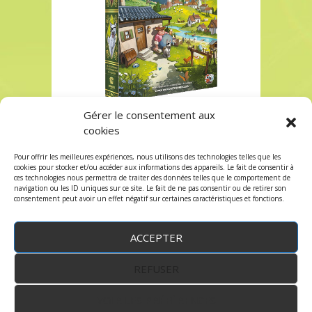
Gérer le consentement aux
Acheter Cozy Sticker Ville chez Robin des Jeux
cookies
Acheter Cozy Sticker Ville chez Robin des Jeux
Pour offrir les meilleures expériences, nous utilisons des technologies telles que les
Les commentaires et les trackbacks sont
cookies pour stocker et/ou accéder aux informations des appareils. Le fait de consentir à
ces technologies nous permettra de traiter des données telles que le comportement de
fermés.
navigation ou les ID uniques sur ce site. Le fait de ne pas consentir ou de retirer son
consentement peut avoir un effet négatif sur certaines caractéristiques et fonctions.
ACCEPTER
REFUSER
WordPress
by:
Robin des Jeux
&
fruitfulcode
-
Copyright © 2023 robindesjeux.com -
Mentions
légales
-
Conditions Générales de Vente
-
Politique
VOIR LES PRÉFÉRENCES
de confidentialité