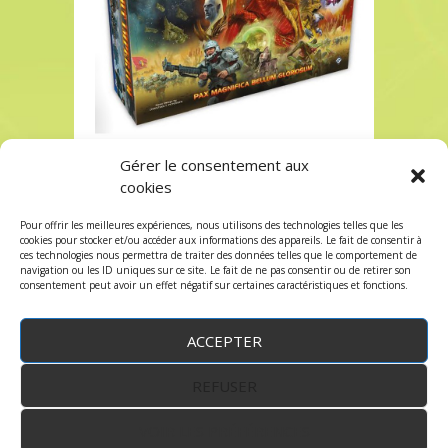
Gérer le consentement aux
Twilight Imperium chez Robin des Jeux Paris
cookies
Twilight Imperium chez Robin des Jeux Paris
Pour offrir les meilleures expériences, nous utilisons des technologies telles que les
Les commentaires et les trackbacks sont
cookies pour stocker et/ou accéder aux informations des appareils. Le fait de consentir à
ces technologies nous permettra de traiter des données telles que le comportement de
fermés.
navigation ou les ID uniques sur ce site. Le fait de ne pas consentir ou de retirer son
consentement peut avoir un effet négatif sur certaines caractéristiques et fonctions.
ACCEPTER
REFUSER
WordPress
by:
Robin des Jeux
&
fruitfulcode
-
Copyright © 2023 robindesjeux.com -
Mentions
légales
-
Conditions Générales de Vente
-
Politique
VOIR LES PRÉFÉRENCES
de confidentialité