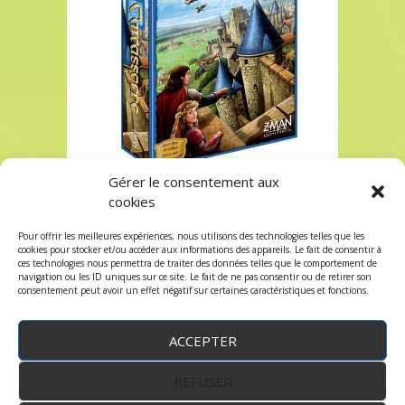
Gérer le consentement aux
carcassonne chez Robin des Jeux Paris
cookies
carcassonne chez Robin des Jeux Paris
Pour offrir les meilleures expériences, nous utilisons des technologies telles que les
Les commentaires et les trackbacks sont
cookies pour stocker et/ou accéder aux informations des appareils. Le fait de consentir à
ces technologies nous permettra de traiter des données telles que le comportement de
fermés.
navigation ou les ID uniques sur ce site. Le fait de ne pas consentir ou de retirer son
consentement peut avoir un effet négatif sur certaines caractéristiques et fonctions.
ACCEPTER
REFUSER
WordPress
by:
Robin des Jeux
&
fruitfulcode
-
Copyright © 2023 robindesjeux.com -
Mentions