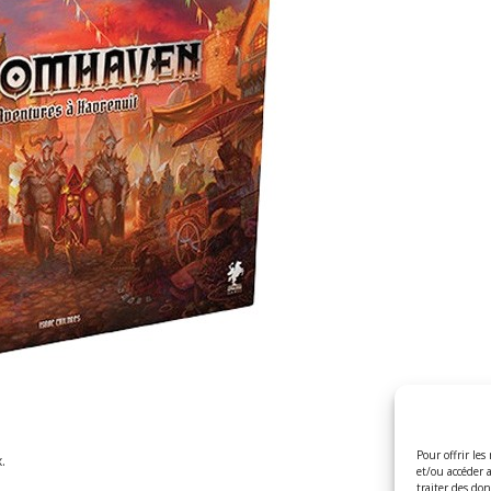
Pour offrir les
.
et/ou accéder 
traiter des do