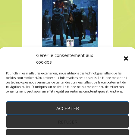
Gérer le consentement aux
Oriflamme à Paris chez Robin des Jeux
cookies
Oriflamme à Paris chez Robin des Jeux
Pour offrir les meilleures expériences, nous utilisons des technologies telles que les
Les commentaires et les trackbacks sont
cookies pour stocker et/ou accéder aux informations des appareils. Le fait de consentir à
ces technologies nous permettra de traiter des données telles que le comportement de
fermés.
navigation ou les ID uniques sur ce site. Le fait de ne pas consentir ou de retirer son
consentement peut avoir un effet négatif sur certaines caractéristiques et fonctions.
ACCEPTER
REFUSER
WordPress
by:
Robin des Jeux
&
fruitfulcode
-
Copyright © 2023 robindesjeux.com -
Mentions
légales
-
Conditions Générales de Vente
-
Politique