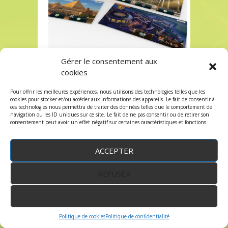
Gérer le consentement aux
Les commentaires et les trackbacks sont
fermés.
cookies
Pour offrir les meilleures expériences, nous utilisons des technologies telles que les
cookies pour stocker et/ou accéder aux informations des appareils. Le fait de consentir à
ces technologies nous permettra de traiter des données telles que le comportement de
navigation ou les ID uniques sur ce site. Le fait de ne pas consentir ou de retirer son
consentement peut avoir un effet négatif sur certaines caractéristiques et fonctions.
WordPress
by:
Robin des Jeux
&
fruitfulcode
-
Copyright © 2023 robindesjeux.com -
Mentions
ACCEPTER
légales
-
Conditions Générales de Vente
-
Politique
de confidentialité
REFUSER
VOIR LES PRÉFÉRENCES
Politique de cookies
Politique de confidentialité