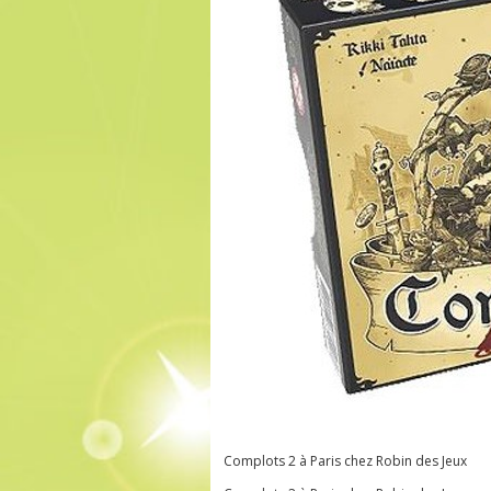
Complots 2 à Paris chez Robin des Jeux