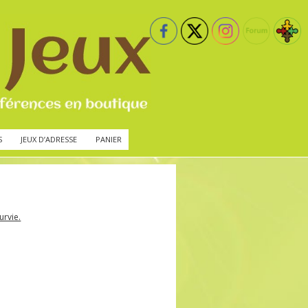
S
JEUX D’ADRESSE
PANIER
urvie.