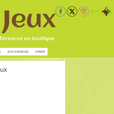
S
JEUX D’ADRESSE
PANIER
eux