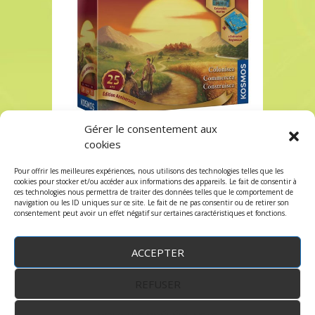
Gérer le consentement aux
Catan 25 ans à Paris chez Robin des Jeux
cookies
Catan 25 ans à Paris chez Robin des Jeux
Pour offrir les meilleures expériences, nous utilisons des technologies telles que les
Les commentaires et les trackbacks sont
cookies pour stocker et/ou accéder aux informations des appareils. Le fait de consentir à
ces technologies nous permettra de traiter des données telles que le comportement de
fermés.
navigation ou les ID uniques sur ce site. Le fait de ne pas consentir ou de retirer son
consentement peut avoir un effet négatif sur certaines caractéristiques et fonctions.
ACCEPTER
REFUSER
WordPress
by:
Robin des Jeux
&
fruitfulcode
-
Copyright © 2023 robindesjeux.com -
Mentions
légales
-
Conditions Générales de Vente
-
Politique