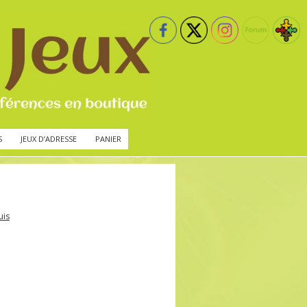
S
JEUX D’ADRESSE
PANIER
uis