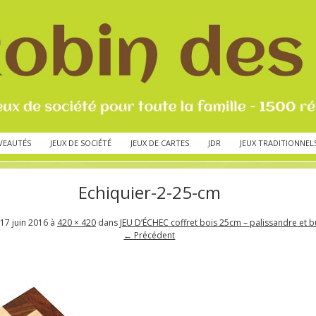
VEAUTÉS
JEUX DE SOCIÉTÉ
JEUX DE CARTES
JDR
JEUX TRADITIONNEL
Echiquier-2-25-cm
17 juin 2016
à
420 × 420
dans
JEU D’ÉCHEC coffret bois 25cm – palissandre et b
← Précédent