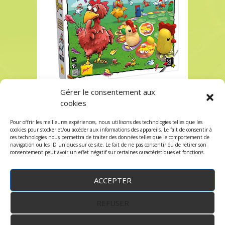
Gérer le consentement aux
Acheter Pique Plume à Paris chez Robin des Jeux
cookies
Acheter Pique Plume à Paris chez Robin des Jeux
Pour offrir les meilleures expériences, nous utilisons des technologies telles que les
Les commentaires sont fermés, mais vous
cookies pour stocker et/ou accéder aux informations des appareils. Le fait de consentir à
ces technologies nous permettra de traiter des données telles que le comportement de
pouvez faire un trackback:
Trackback URL
.
navigation ou les ID uniques sur ce site. Le fait de ne pas consentir ou de retirer son
consentement peut avoir un effet négatif sur certaines caractéristiques et fonctions.
ACCEPTER
REFUSER
WordPress
by:
Robin des Jeux
&
fruitfulcode
-
Copyright © 2023 robindesjeux.com -
Mentions
légales
-
Conditions Générales de Vente
-
Politique