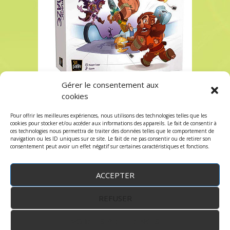
Gérer le consentement aux
Magic Maze chez Robin des Jeux Paris
cookies
Magic Maze chez Robin des Jeux Paris
Pour offrir les meilleures expériences, nous utilisons des technologies telles que les
Les commentaires sont fermés, mais vous
cookies pour stocker et/ou accéder aux informations des appareils. Le fait de consentir à
ces technologies nous permettra de traiter des données telles que le comportement de
pouvez faire un trackback:
Trackback URL
.
navigation ou les ID uniques sur ce site. Le fait de ne pas consentir ou de retirer son
consentement peut avoir un effet négatif sur certaines caractéristiques et fonctions.
ACCEPTER
REFUSER
WordPress
by:
Robin des Jeux
&
fruitfulcode
-
Copyright © 2023 robindesjeux.com -
Mentions
légales
-
Conditions Générales de Vente
-
Politique
VOIR LES PRÉFÉRENCES
de confidentialité