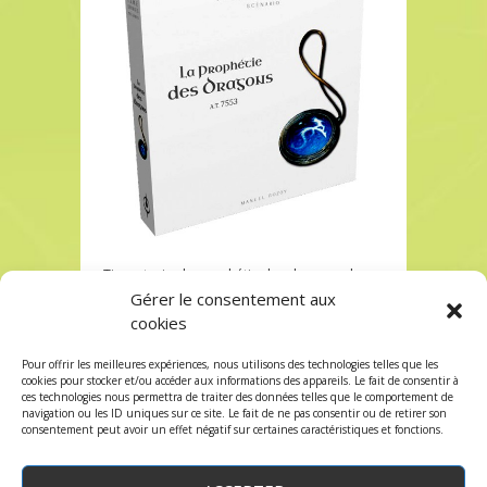
Time stories la prophétie des dragons chez
Robin des jeux Paris
Gérer le consentement aux
cookies
Time stories la prophétie des dragons chez
Robin des jeux Paris
Pour offrir les meilleures expériences, nous utilisons des technologies telles que les
Les commentaires sont fermés, mais vous
cookies pour stocker et/ou accéder aux informations des appareils. Le fait de consentir à
ces technologies nous permettra de traiter des données telles que le comportement de
pouvez faire un trackback:
Trackback URL
.
navigation ou les ID uniques sur ce site. Le fait de ne pas consentir ou de retirer son
consentement peut avoir un effet négatif sur certaines caractéristiques et fonctions.