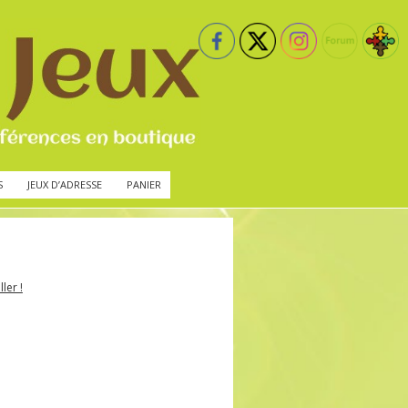
S
JEUX D’ADRESSE
PANIER
ler !