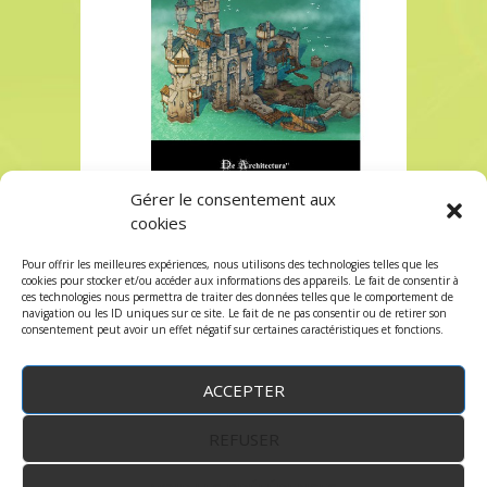
Gérer le consentement aux
A collection of Fantasy Maps De Architecturart
cookies
A collection of Fantasy Maps De Architecturart
Pour offrir les meilleures expériences, nous utilisons des technologies telles que les
Les commentaires et les trackbacks sont
cookies pour stocker et/ou accéder aux informations des appareils. Le fait de consentir à
ces technologies nous permettra de traiter des données telles que le comportement de
fermés.
navigation ou les ID uniques sur ce site. Le fait de ne pas consentir ou de retirer son
consentement peut avoir un effet négatif sur certaines caractéristiques et fonctions.
ACCEPTER
REFUSER
WordPress
by:
Robin des Jeux
&
fruitfulcode
-
Copyright © 2023 robindesjeux.com -
Mentions
légales
-
Conditions Générales de Vente
-
Politique